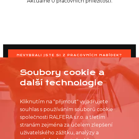
Aktuálně 0 pracovních příležitostí.
NEVYBRALI JSTE SI Z PRACOVNÍCH NABÍDEK?
OSLOVTE PRODEJNU PŘÍMO S VAŠIMI ČASOVÝMI
MOŽNOSTMI
Soubory cookie a
další technologie
Kliknutím na "přijmout" vyjadřujete
souhlas s používáním souborů cookie
společnosti RALFERA s.r.o. a třetím
stranám zejména za účelem zlepšení
uživatelského zážitku, analýzy a