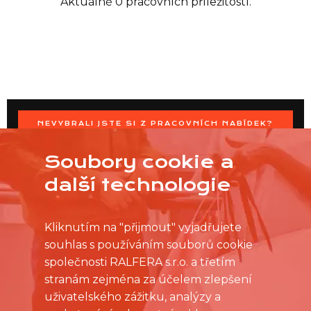
Aktuálně 0 pracovních příležitostí.
NEVYBRALI JSTE SI Z PRACOVNÍCH NABÍDEK?
OSLOVTE PRODEJNU PŘÍMO S VAŠIMI ČASOVÝMI
MOŽNOSTMI
Soubory cookie a
další technologie
Kliknutím na "přijmout" vyjadřujete
souhlas s používáním souborů cookie
společnosti RALFERA s.r.o. a třetím
stranám zejména za účelem zlepšení
uživatelského zážitku, analýzy a