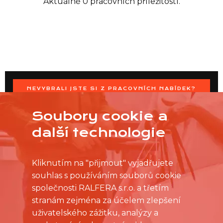
Aktuálně 0 pracovních příležitostí.
NEVYBRALI JSTE SI Z PRACOVNÍCH NABÍDEK?
OSLOVTE PRODEJNU PŘÍMO S VAŠIMI ČASOVÝMI
MOŽNOSTMI
Soubory cookie a
další technologie
Kliknutím na "přijmout" vyjadřujete
souhlas s používáním souborů cookie
společnosti RALFERA s.r.o. a třetím
stranám zejména za účelem zlepšení
uživatelského zážitku, analýzy a