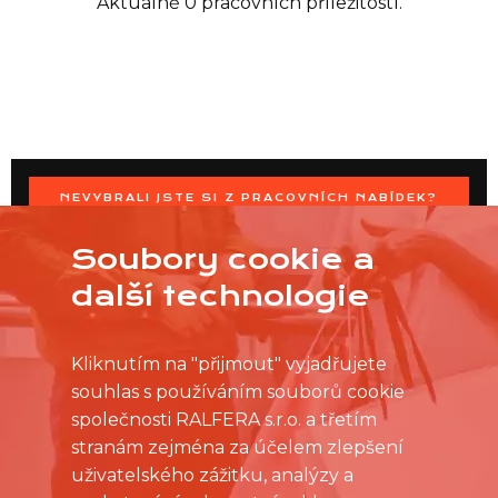
Aktuálně 0 pracovních příležitostí.
NEVYBRALI JSTE SI Z PRACOVNÍCH NABÍDEK?
OSLOVTE PRODEJNU PŘÍMO S VAŠIMI ČASOVÝMI
MOŽNOSTMI
Soubory cookie a
další technologie
Kliknutím na "přijmout" vyjadřujete
souhlas s používáním souborů cookie
společnosti RALFERA s.r.o. a třetím
stranám zejména za účelem zlepšení
uživatelského zážitku, analýzy a