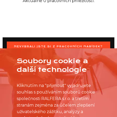
Aktuálně 0 pracovních příležitostí.
NEVYBRALI JSTE SI Z PRACOVNÍCH NABÍDEK?
OSLOVTE PRODEJNU PŘÍMO S VAŠIMI ČASOVÝMI
MOŽNOSTMI
Soubory cookie a
další technologie
Kliknutím na "přijmout" vyjadřujete
souhlas s používáním souborů cookie
společnosti RALFERA s.r.o. a třetím
stranám zejména za účelem zlepšení
uživatelského zážitku, analýzy a