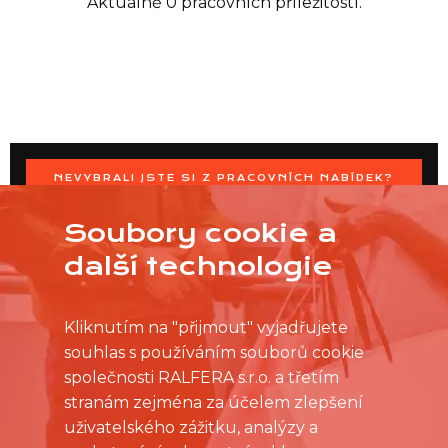
Aktuálně 0 pracovních příležitostí.
NEVYBRALI JSTE SI Z PRACOVNÍCH NABÍDEK?
OSLOVTE PRODEJNU PŘÍMO S VAŠIMI ČASOVÝMI
MOŽNOSTMI
Soubory cookie a
další technologie
Kliknutím na "přijmout" vyjadřujete
souhlas s používáním souborů cookie
společnosti RALFERA s.r.o. a třetím
stranám zejména za účelem zlepšení
uživatelského zážitku, analýzy a