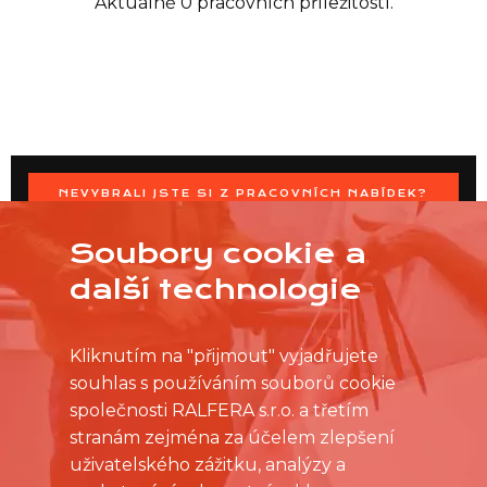
Aktuálně 0 pracovních příležitostí.
NEVYBRALI JSTE SI Z PRACOVNÍCH NABÍDEK?
OSLOVTE PRODEJNU PŘÍMO S VAŠIMI ČASOVÝMI
MOŽNOSTMI
Soubory cookie a
další technologie
Kliknutím na "přijmout" vyjadřujete
souhlas s používáním souborů cookie
společnosti RALFERA s.r.o. a třetím
stranám zejména za účelem zlepšení
uživatelského zážitku, analýzy a