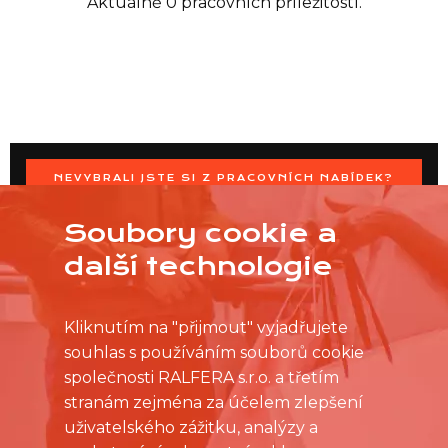
Aktuálně 0 pracovních příležitostí.
NEVYBRALI JSTE SI Z PRACOVNÍCH NABÍDEK?
OSLOVTE PRODEJNU PŘÍMO S VAŠIMI ČASOVÝMI
MOŽNOSTMI
Soubory cookie a
další technologie
Kliknutím na "přijmout" vyjadřujete
souhlas s používáním souborů cookie
společnosti RALFERA s.r.o. a třetím
stranám zejména za účelem zlepšení
uživatelského zážitku, analýzy a