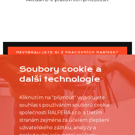
NEVYBRALI JSTE SI Z PRACOVNÍCH NABÍDEK?
OSLOVTE PRODEJNU PŘÍMO S VAŠIMI ČASOVÝMI
MOŽNOSTMI
Soubory cookie a
další technologie
Kliknutím na "přijmout" vyjadřujete
souhlas s používáním souborů cookie
společnosti RALFERA s.r.o. a třetím
stranám zejména za účelem zlepšení
uživatelského zážitku, analýzy a