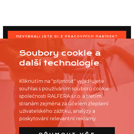
NEVYBRALI JSTE SI Z PRACOVNÍCH NABÍDEK?
OSLOVTE PRODEJNU PŘÍMO S VAŠIMI ČASOVÝMI
MOŽNOSTMI
Soubory cookie a
další technologie
Kliknutím na "přijmout" vyjadřujete
souhlas s používáním souborů cookie
společnosti RALFERA s.r.o. a třetím
stranám zejména za účelem zlepšení
uživatelského zážitku, analýzy a
poskytování relevantní reklamy.