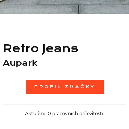
Seznam prodejen
Seznam NC
Retro Jeans
Informace
Aupark
PROFIL ZNAČKY
Aktuálně 0 pracovních příležitostí.