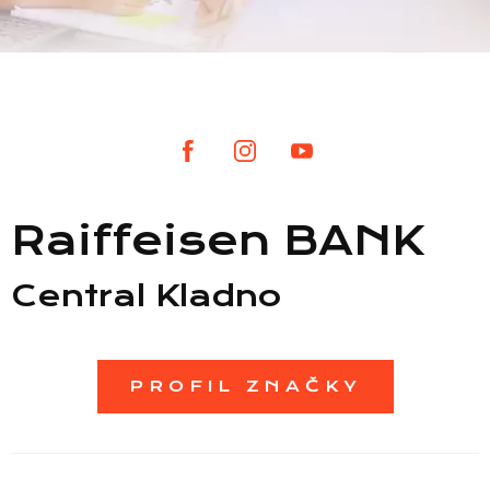
Raiffeisen BANK
Seznam prodejen
Central Kladno
Seznam NC
PROFIL ZNAČKY
Informace