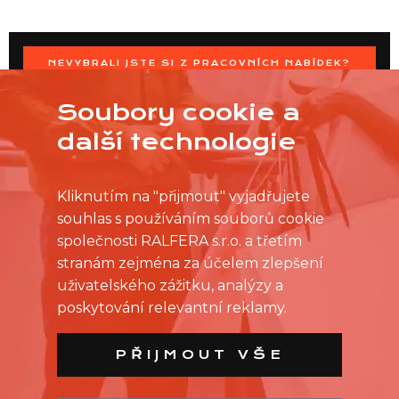
NEVYBRALI JSTE SI Z PRACOVNÍCH NABÍDEK?
OSLOVTE PRODEJNU PŘÍMO S VAŠIMI ČASOVÝMI
MOŽNOSTMI
Soubory cookie a
další technologie
Kliknutím na "přijmout" vyjadřujete
souhlas s používáním souborů cookie
společnosti RALFERA s.r.o. a třetím
stranám zejména za účelem zlepšení
uživatelského zážitku, analýzy a
poskytování relevantní reklamy.
PŘIJMOUT VŠE