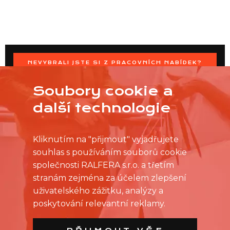
NEVYBRALI JSTE SI Z PRACOVNÍCH NABÍDEK?
OSLOVTE PRODEJNU PŘÍMO S VAŠIMI ČASOVÝMI
MOŽNOSTMI
Soubory cookie a
další technologie
Kliknutím na "přijmout" vyjadřujete
souhlas s používáním souborů cookie
společnosti RALFERA s.r.o. a třetím
stranám zejména za účelem zlepšení
uživatelského zážitku, analýzy a
poskytování relevantní reklamy.