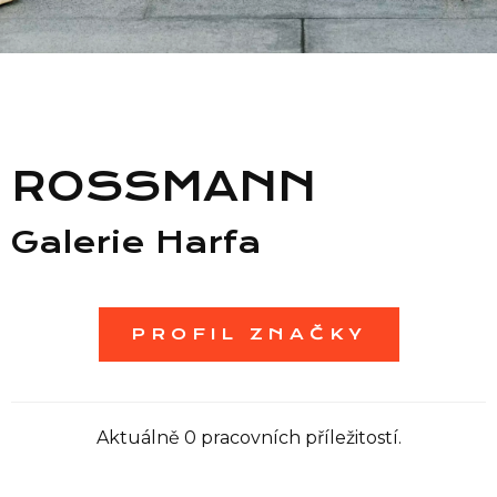
Seznam prodejen
Seznam NC
ROSSMANN
Informace
Galerie Harfa
PROFIL ZNAČKY
Aktuálně 0 pracovních příležitostí.