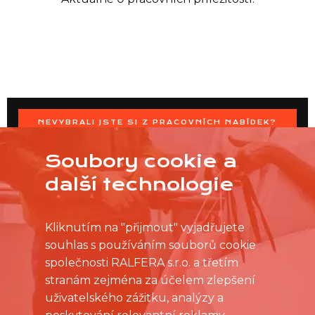
NEVYBRALI JSTE SI Z PRACOVNÍCH NABÍDEK?
OSLOVTE PRODEJNU PŘÍMO S VAŠIMI ČASOVÝMI
MOŽNOSTMI
Soubory cookie a
další technologie
Kliknutím na "přijmout" vyjadřujete
souhlas s používáním souborů cookie
společnosti RALFERA s.r.o. a třetím
stranám zejména za účelem zlepšení
uživatelského zážitku, analýzy a