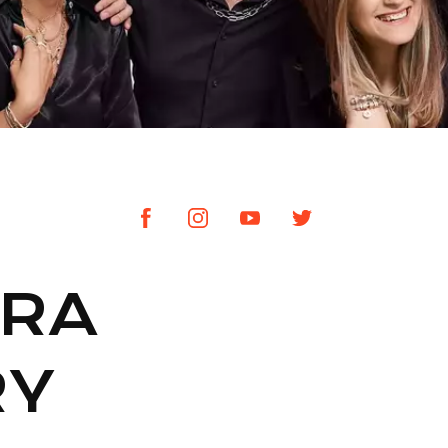
RA
RY