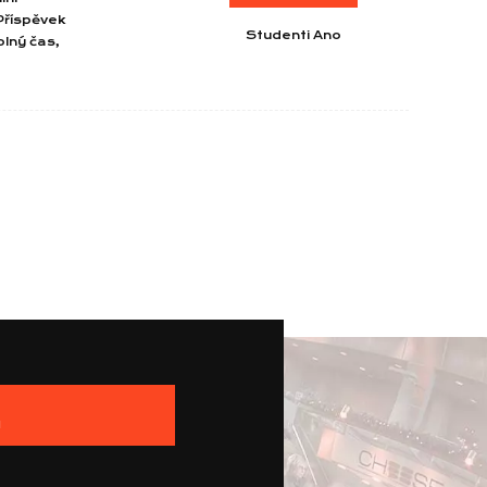
Příspěvek
Studenti Ano
olný čas,
I