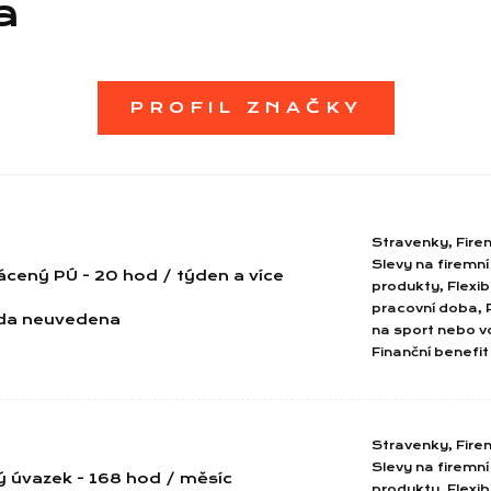
a
PROFIL ZNAČKY
Stravenky, Fire
Slevy na firemní
ácený PÚ - 20 hod / týden a více
produkty, Flexibi
pracovní doba, 
da neuvedena
na sport nebo v
Finanční benefit
Stravenky, Fire
Slevy na firemní
ý úvazek - 168 hod / měsíc
produkty, Flexibi