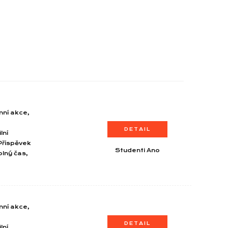
mní akce,
DETAIL
lní
Příspěvek
Studenti Ano
olný čas,
mní akce,
DETAIL
lní