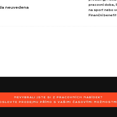
pracovní doba, 
da neuvedena
na sport nebo v
Finanční benefit
NEVYBRALI JSTE SI Z PRACOVNÍCH NABÍDEK?
OSLOVTE PRODEJNU PŘÍMO S VAŠIMI ČASOVÝMI MOŽNOSTM