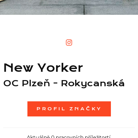
Seznam prodejen
Seznam NC
Informace
New Yorker
OC Plzeň - Rokycanská
PROFIL ZNAČKY
Aktuálně 0 pracovních příležitostí.