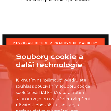
NEVYBRALI JSTE SI Z PRACOVNÍCH NABÍDEK?
OSLOVTE PRODEJNU PŘÍMO S VAŠIMI ČASOVÝMI
MOŽNOSTMI
Soubory cookie a
další technologie
Kliknutím na "přijmout" vyjadřujete
souhlas s používáním souborů cookie
společnosti RALFERA s.r.o. a třetím
stranám zejména za účelem zlepšení
uživatelského zážitku, analýzy a