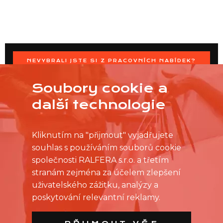
NEVYBRALI JSTE SI Z PRACOVNÍCH NABÍDEK?
OSLOVTE PRODEJNU PŘÍMO S VAŠIMI ČASOVÝMI
MOŽNOSTMI
Soubory cookie a
další technologie
Kliknutím na "přijmout" vyjadřujete
souhlas s používáním souborů cookie
společnosti RALFERA s.r.o. a třetím
stranám zejména za účelem zlepšení
uživatelského zážitku, analýzy a
poskytování relevantní reklamy.