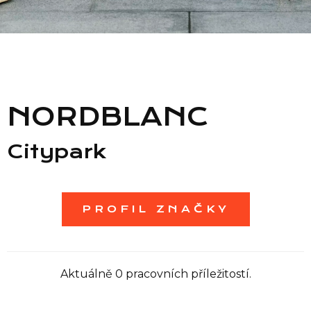
Seznam prodejen
Seznam NC
NORDBLANC
Informace
Citypark
PROFIL ZNAČKY
Aktuálně 0 pracovních příležitostí.