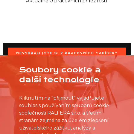
Aktuálně 0 pracovních příležitostí.
NEVYBRALI JSTE SI Z PRACOVNÍCH NABÍDEK?
OSLOVTE PRODEJNU PŘÍMO S VAŠIMI ČASOVÝMI
MOŽNOSTMI
Soubory cookie a
další technologie
Kliknutím na "přijmout" vyjadřujete
souhlas s používáním souborů cookie
společnosti RALFERA s.r.o. a třetím
stranám zejména za účelem zlepšení
uživatelského zážitku, analýzy a