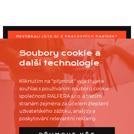
NEVYBRALI JSTE SI Z PRACOVNÍCH NABÍDEK?
OSLOVTE PRODEJNU PŘÍMO S VAŠIMI ČASOVÝMI
MOŽNOSTMI
Soubory cookie a
další technologie
Kliknutím na "přijmout" vyjadřujete
souhlas s používáním souborů cookie
společnosti RALFERA s.r.o. a třetím
stranám zejména za účelem zlepšení
uživatelského zážitku, analýzy a
poskytování relevantní reklamy.