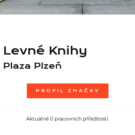
Seznam prodejen
Seznam NC
Levné Knihy
Informace
Plaza Plzeň
PROFIL ZNAČKY
Aktuálně 0 pracovních příležitostí.