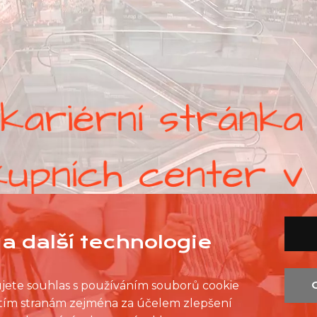
a další technologie
ujete souhlas s používáním souborů cookie
řetím stranám zejména za účelem zlepšení
SEZNAM PRODEJEN
SEZNAM NC
KONTAKT