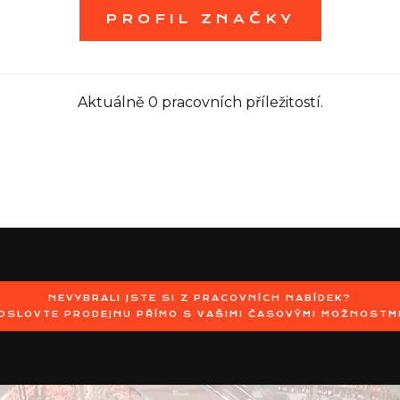
PROFIL ZNAČKY
Aktuálně 0 pracovních příležitostí.
NEVYBRALI JSTE SI Z PRACOVNÍCH NABÍDEK?
OSLOVTE PRODEJNU PŘÍMO S VAŠIMI ČASOVÝMI MOŽNOSTM