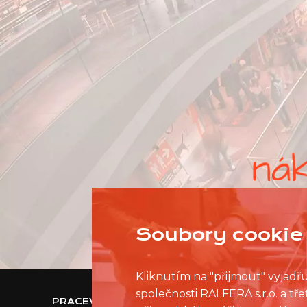
Soubory cookie 
Kliknutím na "přijmout" vyjadř
společnosti RALFERA s.r.o. a t
PRACEVNAKUPNIMCENTRU.CZ