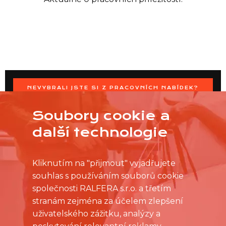
NEVYBRALI JSTE SI Z PRACOVNÍCH NABÍDEK?
OSLOVTE PRODEJNU PŘÍMO S VAŠIMI ČASOVÝMI
MOŽNOSTMI
Soubory cookie a
další technologie
Kliknutím na "přijmout" vyjadřujete
souhlas s používáním souborů cookie
společnosti RALFERA s.r.o. a třetím
stranám zejména za účelem zlepšení
uživatelského zážitku, analýzy a