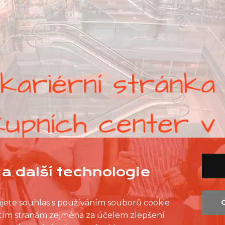
a další technologie
ujete souhlas s používáním souborů cookie
řetím stranám zejména za účelem zlepšení
SEZNAM PRODEJEN
SEZNAM NC
KONTAKT