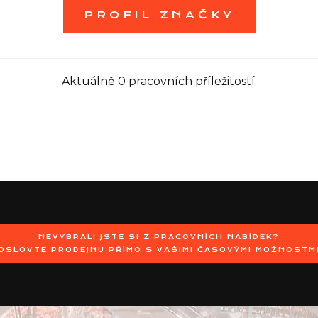
PROFIL ZNAČKY
Aktuálně 0 pracovních příležitostí.
NEVYBRALI JSTE SI Z PRACOVNÍCH NABÍDEK?
OSLOVTE PRODEJNU PŘÍMO S VAŠIMI ČASOVÝMI MOŽNOSTM