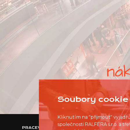
Soubory cookie 
Kliknutím na "přijmout" vyjadř
společnosti RALFERA s.r.o. a t
PRACEVNAKUPNIMCENTRU.CZ