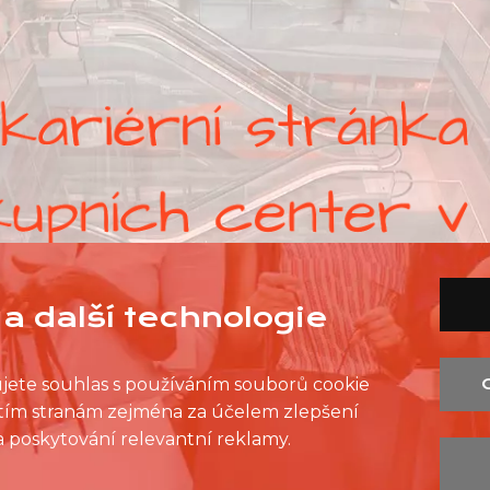
a další technologie
ujete souhlas s používáním souborů cookie
řetím stranám zejména za účelem zlepšení
SEZNAM PRODEJEN
SEZNAM NC
KONTAKT
 a poskytování relevantní reklamy.
OCHRANA OSOBNÍCH ÚDAJŮ