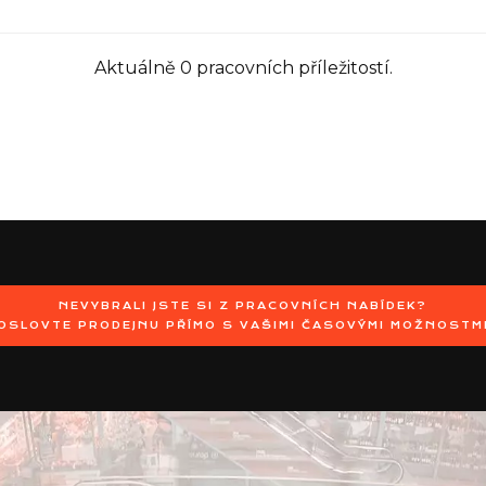
Aktuálně 0 pracovních příležitostí.
NEVYBRALI JSTE SI Z PRACOVNÍCH NABÍDEK?
OSLOVTE PRODEJNU PŘÍMO S VAŠIMI ČASOVÝMI MOŽNOSTM