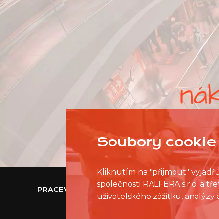
Soubory cookie 
Kliknutím na "přijmout" vyjadř
společnosti RALFERA s.r.o. a t
PRACEVNAKUPNIMCENTRU.CZ
uživatelského zážitku, analýzy