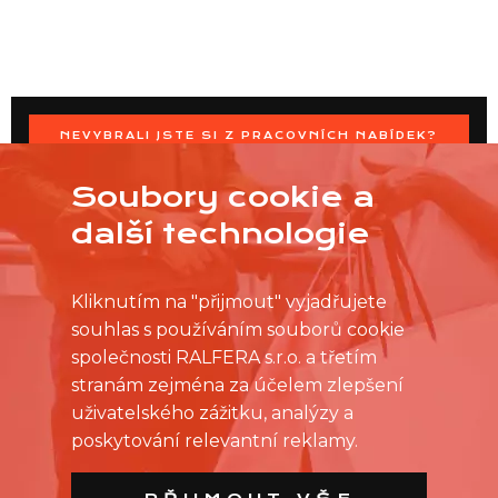
NEVYBRALI JSTE SI Z PRACOVNÍCH NABÍDEK?
OSLOVTE PRODEJNU PŘÍMO S VAŠIMI ČASOVÝMI
MOŽNOSTMI
Soubory cookie a
další technologie
Kliknutím na "přijmout" vyjadřujete
souhlas s používáním souborů cookie
společnosti RALFERA s.r.o. a třetím
stranám zejména za účelem zlepšení
uživatelského zážitku, analýzy a
poskytování relevantní reklamy.