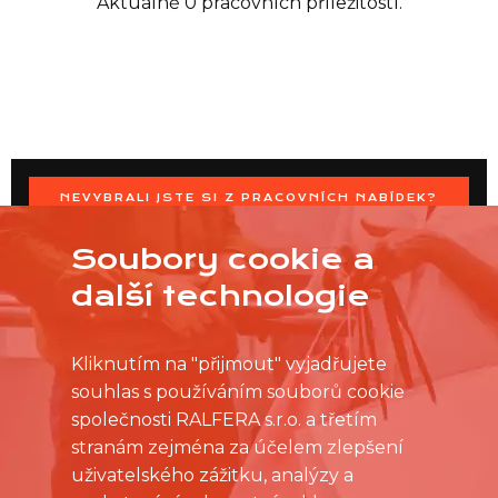
Aktuálně 0 pracovních příležitostí.
NEVYBRALI JSTE SI Z PRACOVNÍCH NABÍDEK?
OSLOVTE PRODEJNU PŘÍMO S VAŠIMI ČASOVÝMI
MOŽNOSTMI
Soubory cookie a
další technologie
Kliknutím na "přijmout" vyjadřujete
souhlas s používáním souborů cookie
společnosti RALFERA s.r.o. a třetím
stranám zejména za účelem zlepšení
uživatelského zážitku, analýzy a