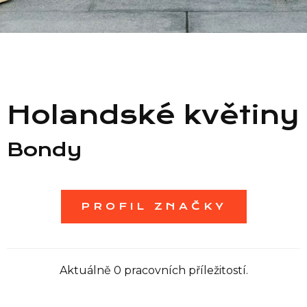
Seznam prodejen
Seznam NC
Holandské květiny
Informace
Bondy
PROFIL ZNAČKY
Aktuálně 0 pracovních příležitostí.