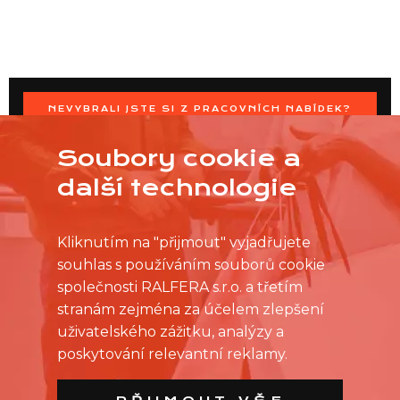
NEVYBRALI JSTE SI Z PRACOVNÍCH NABÍDEK?
OSLOVTE PRODEJNU PŘÍMO S VAŠIMI ČASOVÝMI
MOŽNOSTMI
Soubory cookie a
další technologie
Kliknutím na "přijmout" vyjadřujete
souhlas s používáním souborů cookie
společnosti RALFERA s.r.o. a třetím
stranám zejména za účelem zlepšení
uživatelského zážitku, analýzy a
poskytování relevantní reklamy.