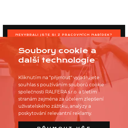
NEVYBRALI JSTE SI Z PRACOVNÍCH NABÍDEK?
OSLOVTE PRODEJNU PŘÍMO S VAŠIMI ČASOVÝMI
MOŽNOSTMI
Soubory cookie a
další technologie
Kliknutím na "přijmout" vyjadřujete
souhlas s používáním souborů cookie
společnosti RALFERA s.r.o. a třetím
stranám zejména za účelem zlepšení
uživatelského zážitku, analýzy a
poskytování relevantní reklamy.