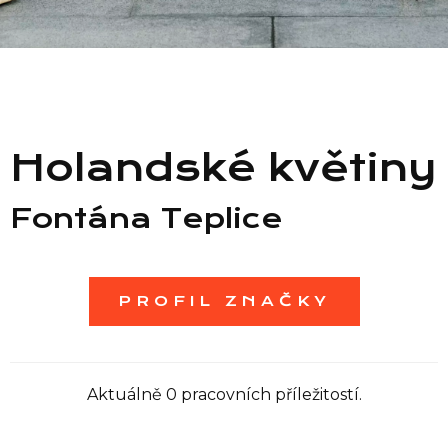
Seznam prodejen
Seznam NC
Holandské květiny
Informace
Fontána Teplice
PROFIL ZNAČKY
Aktuálně 0 pracovních příležitostí.