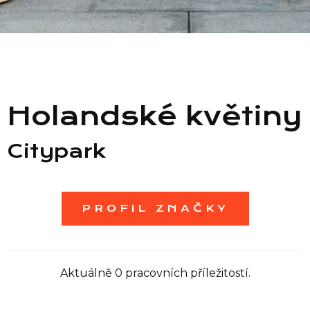
Seznam prodejen
Seznam NC
Holandské květiny
Informace
Citypark
PROFIL ZNAČKY
Aktuálně 0 pracovních příležitostí.