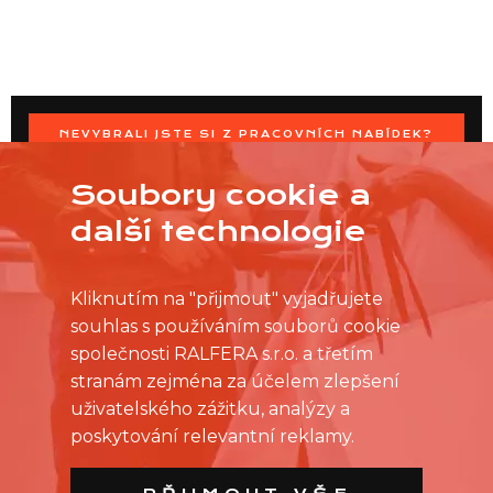
NEVYBRALI JSTE SI Z PRACOVNÍCH NABÍDEK?
OSLOVTE PRODEJNU PŘÍMO S VAŠIMI ČASOVÝMI
MOŽNOSTMI
Soubory cookie a
další technologie
Kliknutím na "přijmout" vyjadřujete
souhlas s používáním souborů cookie
společnosti RALFERA s.r.o. a třetím
stranám zejména za účelem zlepšení
uživatelského zážitku, analýzy a
poskytování relevantní reklamy.