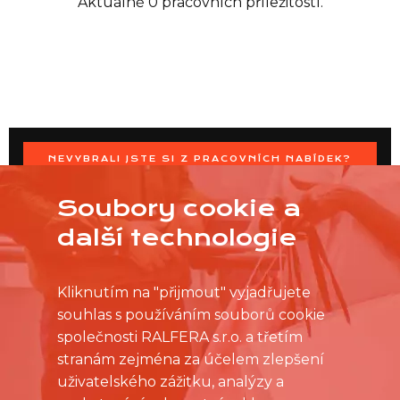
Aktuálně 0 pracovních příležitostí.
NEVYBRALI JSTE SI Z PRACOVNÍCH NABÍDEK?
OSLOVTE PRODEJNU PŘÍMO S VAŠIMI ČASOVÝMI
MOŽNOSTMI
Soubory cookie a
další technologie
Kliknutím na "přijmout" vyjadřujete
souhlas s používáním souborů cookie
společnosti RALFERA s.r.o. a třetím
stranám zejména za účelem zlepšení
uživatelského zážitku, analýzy a