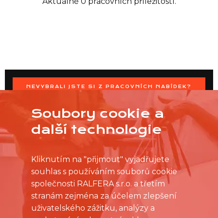
Aktuálně 0 pracovních příležitostí.
NEVYBRALI JSTE SI Z PRACOVNÍCH NABÍDEK?
OSLOVTE PRODEJNU PŘÍMO S VAŠIMI ČASOVÝMI
MOŽNOSTMI
Soubory cookie a
další technologie
Kliknutím na "přijmout" vyjadřujete
souhlas s používáním souborů cookie
společnosti RALFERA s.r.o. a třetím
stranám zejména za účelem zlepšení
uživatelského zážitku, analýzy a