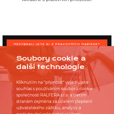
NEVYBRALI JSTE SI Z PRACOVNÍCH NABÍDEK?
OSLOVTE PRODEJNU PŘÍMO S VAŠIMI ČASOVÝMI
MOŽNOSTMI
Soubory cookie a
další technologie
Kliknutím na "přijmout" vyjadřujete
souhlas s používáním souborů cookie
společnosti RALFERA s.r.o. a třetím
stranám zejména za účelem zlepšení
uživatelského zážitku, analýzy a