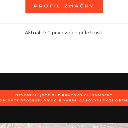
PROFIL ZNAČKY
Aktuálně 0 pracovních příležitostí.
NEVYBRALI JSTE SI Z PRACOVNÍCH NABÍDEK?
OSLOVTE PRODEJNU PŘÍMO S VAŠIMI ČASOVÝMI MOŽNOSTM