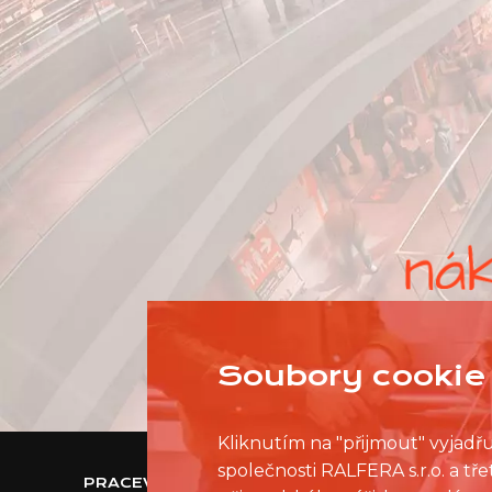
Soubory cookie 
Kliknutím na "přijmout" vyjadř
společnosti RALFERA s.r.o. a t
PRACEVNAKUPNIMCENTRU.CZ