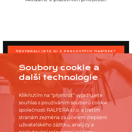
NEVYBRALI JSTE SI Z PRACOVNÍCH NABÍDEK?
OSLOVTE PRODEJNU PŘÍMO S VAŠIMI ČASOVÝMI
MOŽNOSTMI
Soubory cookie a
další technologie
Kliknutím na "přijmout" vyjadřujete
souhlas s používáním souborů cookie
společnosti RALFERA s.r.o. a třetím
stranám zejména za účelem zlepšení
uživatelského zážitku, analýzy a