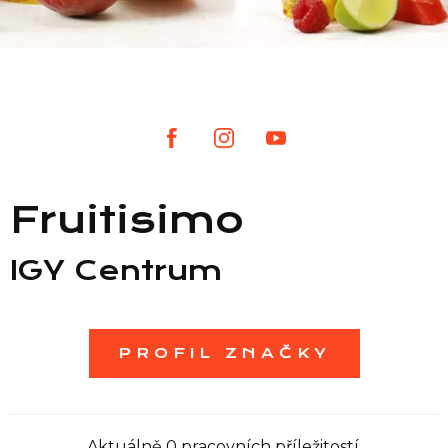
Seznam prodejen
Seznam NC
Informace
Fruitisimo
IGY Centrum
PROFIL ZNAČKY
Aktuálně 0 pracovních příležitostí.