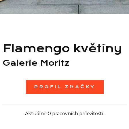
Seznam prodejen
Seznam NC
Flamengo květiny
Informace
Galerie Moritz
PROFIL ZNAČKY
Aktuálně 0 pracovních příležitostí.