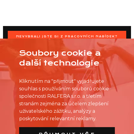
NEVYBRALI JSTE SI Z PRACOVNÍCH NABÍDEK?
OSLOVTE PRODEJNU PŘÍMO S VAŠIMI ČASOVÝMI
MOŽNOSTMI
Soubory cookie a
další technologie
Kliknutím na "přijmout" vyjadřujete
souhlas s používáním souborů cookie
společnosti RALFERA s.r.o. a třetím
stranám zejména za účelem zlepšení
uživatelského zážitku, analýzy a
poskytování relevantní reklamy.