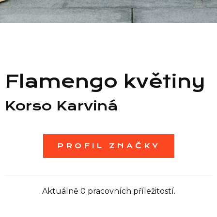
Seznam prodejen
Seznam NC
Flamengo květiny
Informace
Korso Karviná
PROFIL ZNAČKY
Aktuálně 0 pracovních příležitostí.