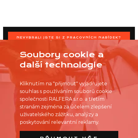
NEVYBRALI JSTE SI Z PRACOVNÍCH NABÍDEK?
OSLOVTE PRODEJNU PŘÍMO S VAŠIMI ČASOVÝMI
MOŽNOSTMI
Soubory cookie a
další technologie
Kliknutím na "přijmout" vyjadřujete
souhlas s používáním souborů cookie
společnosti RALFERA s.r.o. a třetím
stranám zejména za účelem zlepšení
uživatelského zážitku, analýzy a
poskytování relevantní reklamy.