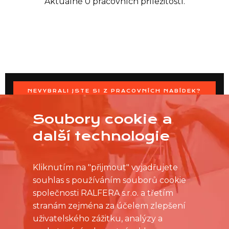
Aktuálně 0 pracovních příležitostí.
NEVYBRALI JSTE SI Z PRACOVNÍCH NABÍDEK?
OSLOVTE PRODEJNU PŘÍMO S VAŠIMI ČASOVÝMI
MOŽNOSTMI
Soubory cookie a
další technologie
Kliknutím na "přijmout" vyjadřujete
souhlas s používáním souborů cookie
společnosti RALFERA s.r.o. a třetím
stranám zejména za účelem zlepšení
uživatelského zážitku, analýzy a