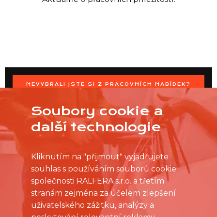
NEVYBRALI JSTE SI Z PRACOVNÍCH NABÍDEK?
OSLOVTE PRODEJNU PŘÍMO S VAŠIMI ČASOVÝMI
MOŽNOSTMI
Soubory cookie a
další technologie
Kliknutím na "přijmout" vyjadřujete
souhlas s používáním souborů cookie
společnosti RALFERA s.r.o. a třetím
stranám zejména za účelem zlepšení
uživatelského zážitku, analýzy a