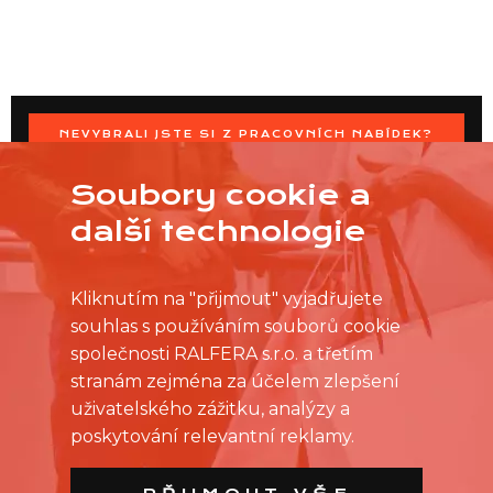
NEVYBRALI JSTE SI Z PRACOVNÍCH NABÍDEK?
OSLOVTE PRODEJNU PŘÍMO S VAŠIMI ČASOVÝMI
MOŽNOSTMI
Soubory cookie a
další technologie
Kliknutím na "přijmout" vyjadřujete
souhlas s používáním souborů cookie
společnosti RALFERA s.r.o. a třetím
stranám zejména za účelem zlepšení
uživatelského zážitku, analýzy a
poskytování relevantní reklamy.