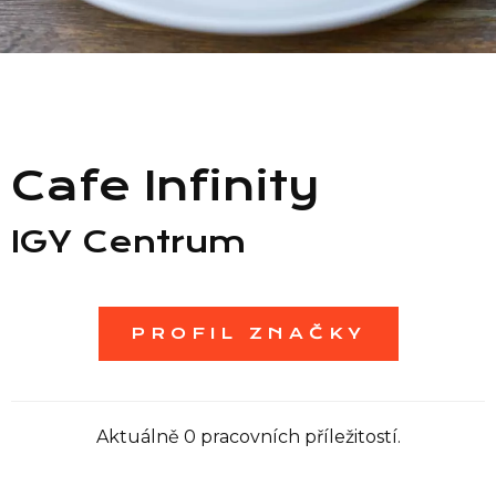
Seznam prodejen
Seznam NC
Cafe Infinity
Informace
IGY Centrum
PROFIL ZNAČKY
Aktuálně 0 pracovních příležitostí.