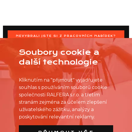
NEVYBRALI JSTE SI Z PRACOVNÍCH NABÍDEK?
OSLOVTE PRODEJNU PŘÍMO S VAŠIMI ČASOVÝMI
MOŽNOSTMI
Soubory cookie a
další technologie
Kliknutím na "přijmout" vyjadřujete
souhlas s používáním souborů cookie
společnosti RALFERA s.r.o. a třetím
stranám zejména za účelem zlepšení
uživatelského zážitku, analýzy a
poskytování relevantní reklamy.