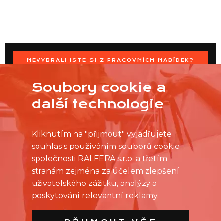
NEVYBRALI JSTE SI Z PRACOVNÍCH NABÍDEK?
OSLOVTE PRODEJNU PŘÍMO S VAŠIMI ČASOVÝMI
MOŽNOSTMI
Soubory cookie a
další technologie
Kliknutím na "přijmout" vyjadřujete
souhlas s používáním souborů cookie
společnosti RALFERA s.r.o. a třetím
stranám zejména za účelem zlepšení
uživatelského zážitku, analýzy a
poskytování relevantní reklamy.