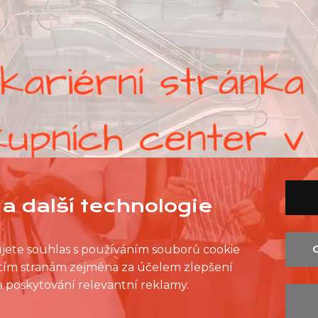
a další technologie
ujete souhlas s používáním souborů cookie
řetím stranám zejména za účelem zlepšení
SEZNAM PRODEJEN
SEZNAM NC
KONTAKT
 a poskytování relevantní reklamy.
OCHRANA OSOBNÍCH ÚDAJŮ