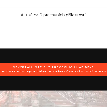
Aktuálně 0 pracovních příležitostí.
NEVYBRALI JSTE SI Z PRACOVNÍCH NABÍDEK?
OSLOVTE PRODEJNU PŘÍMO S VAŠIMI ČASOVÝMI MOŽNOSTM