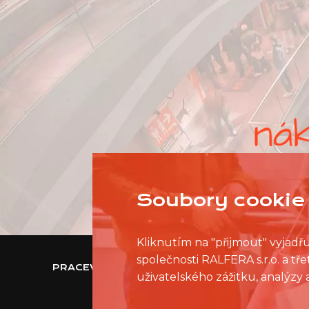
Soubory cookie 
Kliknutím na "přijmout" vyjadř
společnosti RALFERA s.r.o. a t
PRACEVNAKUPNIMCENTRU.CZ
uživatelského zážitku, analýzy