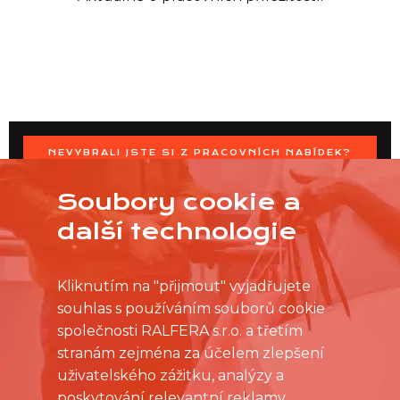
NEVYBRALI JSTE SI Z PRACOVNÍCH NABÍDEK?
OSLOVTE PRODEJNU PŘÍMO S VAŠIMI ČASOVÝMI
MOŽNOSTMI
Soubory cookie a
další technologie
Kliknutím na "přijmout" vyjadřujete
souhlas s používáním souborů cookie
společnosti RALFERA s.r.o. a třetím
stranám zejména za účelem zlepšení
uživatelského zážitku, analýzy a
poskytování relevantní reklamy.