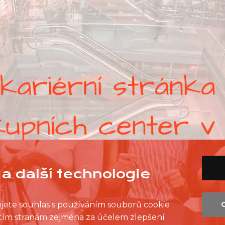
a další technologie
ujete souhlas s používáním souborů cookie
řetím stranám zejména za účelem zlepšení
SEZNAM PRODEJEN
SEZNAM NC
KONTAKT