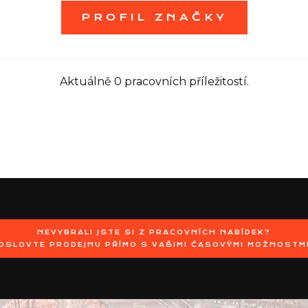
PROFIL ZNAČKY
Aktuálně 0 pracovních příležitostí.
NEVYBRALI JSTE SI Z PRACOVNÍCH NABÍDEK?
OSLOVTE PRODEJNU PŘÍMO S VAŠIMI ČASOVÝMI MOŽNOSTM