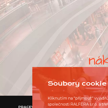
Soubory cookie 
Kliknutím na "přijmout" vyjadř
společnosti RALFERA s.r.o. a t
PRACEVNAKUPNIMCENTRU.CZ