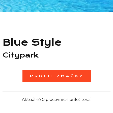
Seznam prodejen
Seznam NC
Blue Style
Informace
Citypark
PROFIL ZNAČKY
Aktuálně 0 pracovních příležitostí.