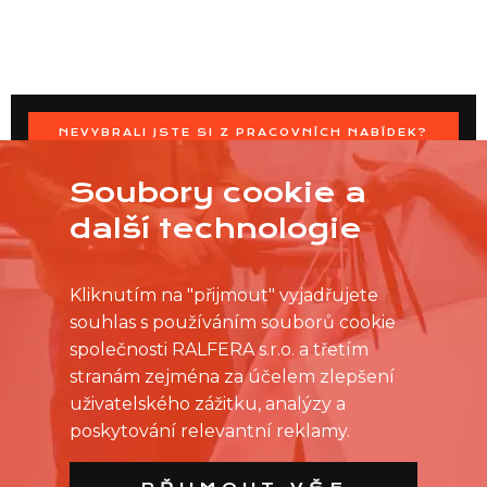
NEVYBRALI JSTE SI Z PRACOVNÍCH NABÍDEK?
OSLOVTE PRODEJNU PŘÍMO S VAŠIMI ČASOVÝMI
MOŽNOSTMI
Soubory cookie a
další technologie
Kliknutím na "přijmout" vyjadřujete
souhlas s používáním souborů cookie
společnosti RALFERA s.r.o. a třetím
stranám zejména za účelem zlepšení
uživatelského zážitku, analýzy a
poskytování relevantní reklamy.