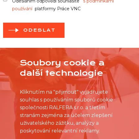
Odesláním odpovědi souhlasíte
s podmínkami
používání
platformy Práce VNC
ODESLAT
Soubory cookie a
další technologie
Kliknutím na "přijmout" vyjadřujete
souhlas s používáním souborů cookie
společnosti RALFERA s.r.o. a třetím
stranám zejména za účelem zlepšení
uživatelského zážitku, analýzy a
poskytování relevantní reklamy.