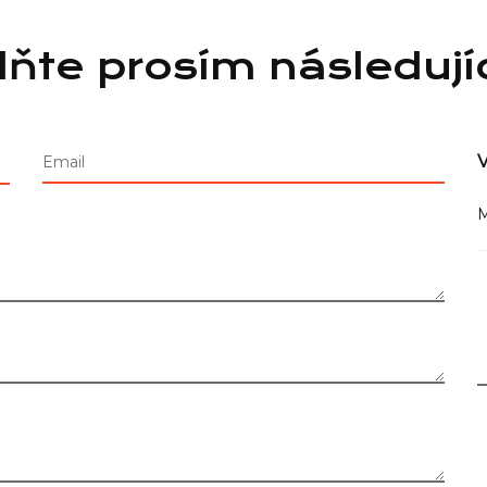
lňte prosím následují
V
Email
M