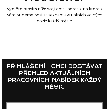
Vyplňte prosím níže svoji email adresu, na kterou
Vám budeme posílat seznam aktuálních volných
pozic každý měsíc.
Seznam prodejen
PŘIHLÁŠENÍ - CHCI DOSTÁVAT
PŘEHLED AKTUÁLNÍCH
Seznam NC
PRACOVNÍCH NABÍDEK KAŽDÝ
MĚSÍC
Informace