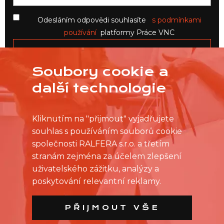
Odesláním odpovědi souhlasíte
s podmínkami
používání
platformy Práce VNC
Soubory cookie a
další technologie
Kliknutím na "přijmout" vyjadřujete
souhlas s používáním souborů cookie
společnosti RALFERA s.r.o. a třetím
stranám zejména za účelem zlepšení
uživatelského zážitku, analýzy a
poskytování relevantní reklamy.
PŘIJMOUT VŠE