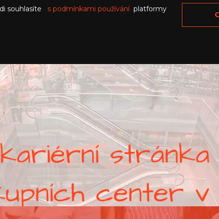
di souhlasíte
s podmínkami používání
platformy