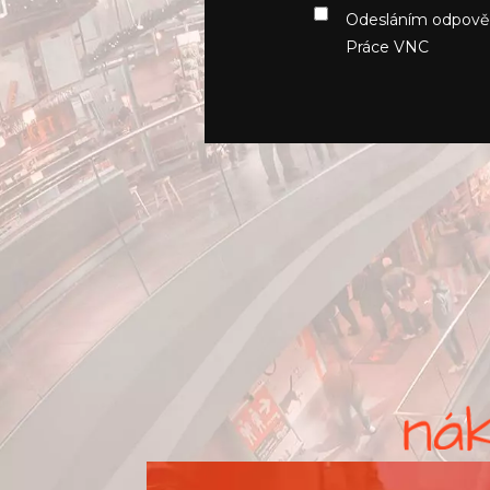
Odesláním odpově
Práce VNC