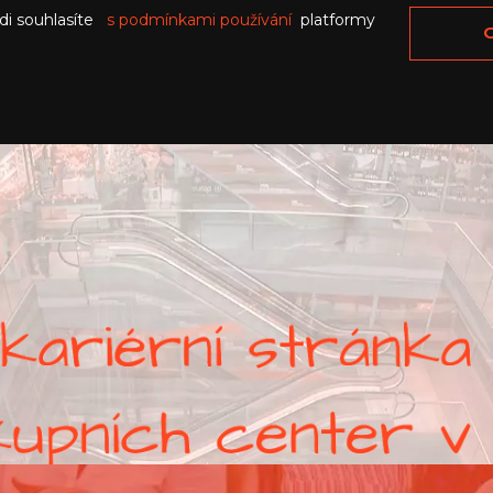
di souhlasíte
s podmínkami používání
platformy