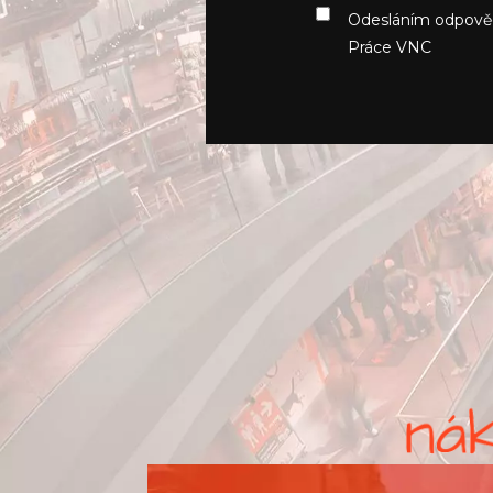
Odesláním odpově
Práce VNC