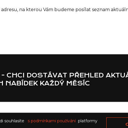
il adresu, na kterou Vám budeme posílat seznam aktuáln
 - CHCI DOSTÁVAT PŘEHLED AKTU
 NABÍDEK KAŽDÝ MĚSÍC
di souhlasíte
s podmínkami používání
platformy