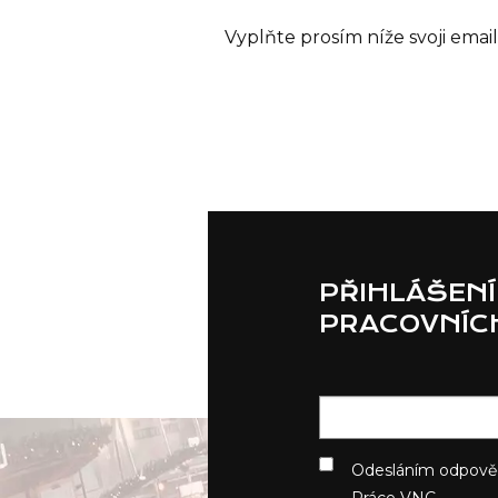
Vyplňte prosím níže svoji ema
PŘIHLÁŠENÍ
PRACOVNÍCH
Odesláním odpově