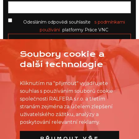
Odesláním odpovědi souhlasíte
s podmínkami
používání
platformy Práce VNC
Soubory cookie a
další technologie
Kliknutím na "přijmout" vyjadřujete
souhlas s používáním souborů cookie
společnosti RALFERA s.r.o. a třetím
stranám zejména za účelem zlepšení
uživatelského zážitku, analýzy a
poskytování relevantní reklamy.
PŘIJMOUT VŠE