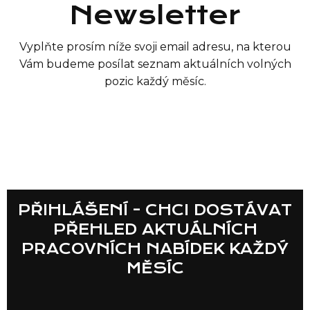
Newsletter
Vyplňte prosím níže svoji email adresu, na kterou
Vám budeme posílat seznam aktuálních volných
pozic každý měsíc.
Seznam prodejen
PŘIHLÁŠENÍ - CHCI DOSTÁVAT
Seznam NC
PŘEHLED AKTUÁLNÍCH
PRACOVNÍCH NABÍDEK KAŽDÝ
MĚSÍC
Informace